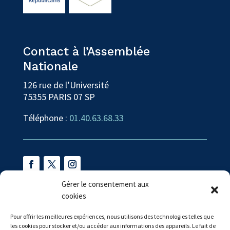
Contact à l’Assemblée
Nationale
126 rue de l’Université
75355 PARIS 07 SP
Téléphone :
01.40.63.68.33
Gérer le consentement aux
cookies
Contact en circonscription
57 Rue Félix Faure
Pour offrir les meilleures expériences, nous utilisons des technologies telles que
les cookies pour stocker et/ou accéder aux informations des appareils. Le fait de
06400 CANNES