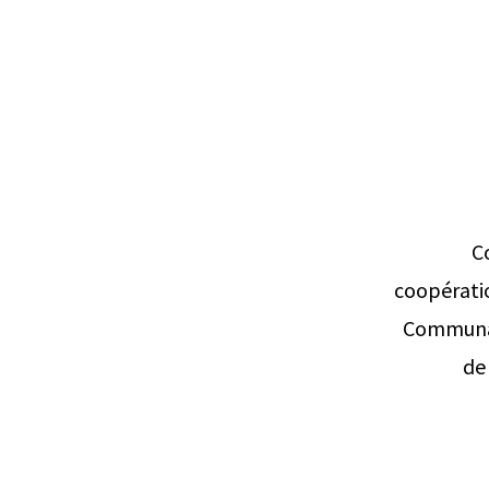
C
coopérati
Communa
de