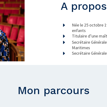
A propos
E
Née le 25 octobre 1
enfants
E
Titulaire d’une maît
E
Secrétaire Générale
Maritimes
E
Secrétaire Général
Mon parcours