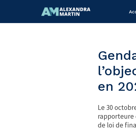
Acc
Genda
l’obje
en 202
Le 30 octobr
rapporteure 
de loi de fin