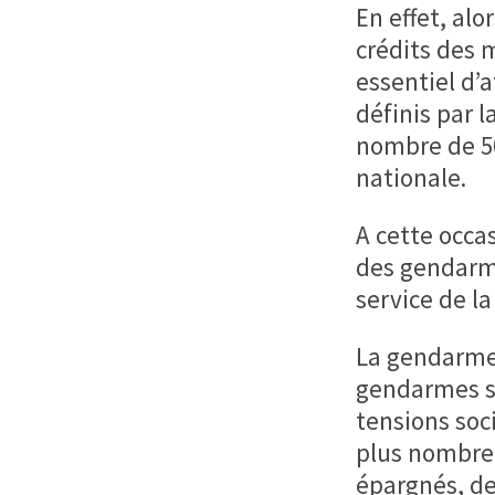
En effet, al
crédits des 
essentiel d’
définis par l
nombre de 50
nationale.
A cette occa
des gendarme
service de la
La gendarme
gendarmes so
tensions soci
plus nombreu
épargnés, de