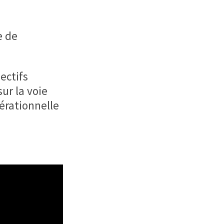
e de
ectifs
ur la voie
érationnelle