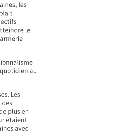
aines, les
blait
ectifs
tteindre le
darmerie
sionnalisme
 quotidien au
es. Les
e des
 de plus en
ur étaient
aines avec