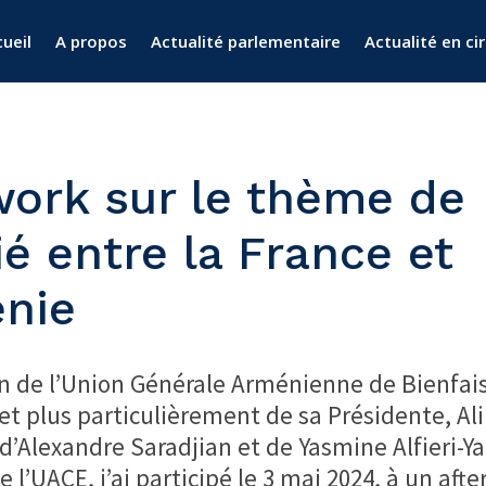
ueil
A propos
Actualité parlementaire
Actualité en ci
work sur le thème de
ié entre la France et
énie
on de l’Union Générale Arménienne de Bienfai
et plus particulièrement de sa Présidente, Al
d’Alexandre Saradjian et de Yasmine Alfieri-Y
 l’UACE, j’ai participé le 3 mai 2024, à un aft