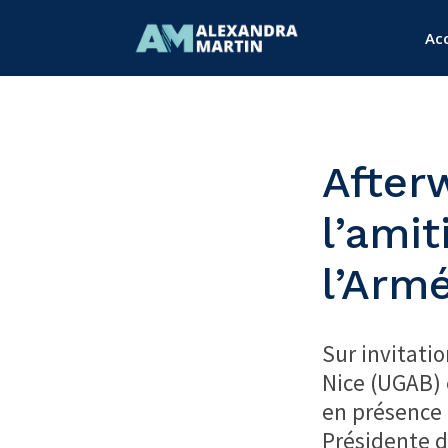
Acc
After
l’amit
l’Arm
Sur invitati
Nice (UGAB) 
en présence 
Présidente de