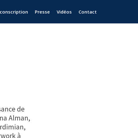
rconscription
Presse
Vidéos
Contact
sance de
ina Alman,
ardimian,
erwork à