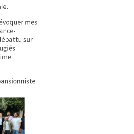
ie.
u évoquer mes
rance-
débattu sur
fugiés
gime
pansionniste