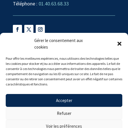
Téléphone :
01.40.63.68.33
Gérer le consentement aux
cookies
Contact en circonscription
57 Rue Félix Faure
Pour offrir les meilleures expériences, nous utilisons des technologies telles que
les cookies pour stocker et/ou accéder aux informations des appareils. Le fait de
06400 CANNES
consentir à ces technologies nous permettra de traiter des données telles que le
comportement de navigation ou les ID uniques sur ce site. Le fait de ne pas
Téléphone :
04.83.65.16.99
consentir ou de retirer son consentement peut avoir un effet négatif sur certaines
caractéristiques et fonctions.
Mail :
alexandra.martin@assemblee-nationale.fr
Accepter
©
Wakiteo - 2026
Refuser
Voir les préférences